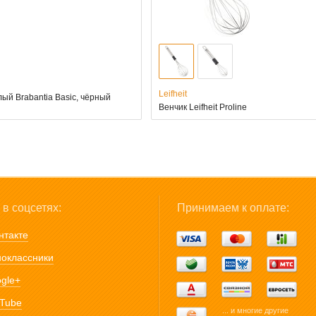
Leifheit
ый Brabantia Basic, чёрный
Венчик Leifheit Proline
в соцсетях:
Принимаем к оплате:
нтакте
оклассники
gle+
Tube
... и многие другие