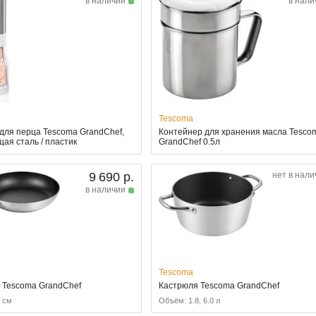
в наличии
в нали
Tescoma
для перца Tescoma GrandChef,
Контейнер для хранения масла Tesco
ая сталь / пластик
GrandChef 0.5л
9 690 р.
нет в нали
в наличии
Tescoma
 Tescoma GrandChef
Кастрюля Tescoma GrandChef
8 см
Объём: 1.8, 6.0 л