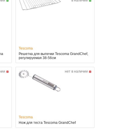
чии
в наличии
Tescoma
ma
Решетка для выпечки Tescoma GrandChef,
регулируемая 38-56см
чии
нет в наличии
Tescoma
Нож для теста Tescoma GrandChef