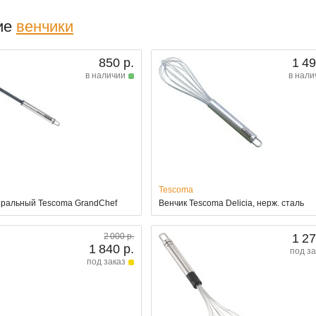
ие
венчики
850 р.
1 49
в наличии
в нали
Tescoma
иральный Tescoma GrandChef
Венчик Tescoma Delicia, нерж. сталь
2 000 р.
1 27
1 840 р.
под за
под заказ