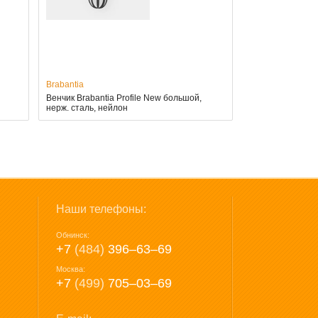
Brabantia
Венчик Brabantia Profile New большой,
нерж. сталь, нейлон
Наши телефоны:
Обнинск:
+7
(484)
396‒63‒69
Москва:
+7
(499)
705‒03‒69