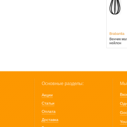
Brabantia
Венчик мал
нейлон
Основные разделы:
Мы 
Вко
Акции
Статьи
Одн
Оплата
Goo
Доставка
You