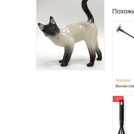
Похож
Tescoma
Венчик сп
− 8 %