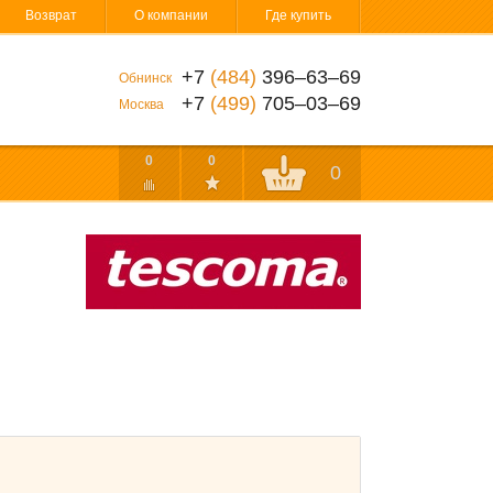
Возврат
О компании
Где купить
+7
(484)
396‒63‒69
Обнинск
+7
(499)
705‒03‒69
Москва
0
0
0