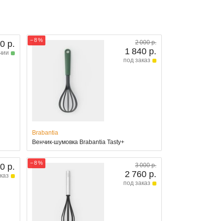
− 8 %
0 р.
2 000 р.
1 840 р.
чии
под заказ
Brabantia
Венчик-шумовка Brabantia Tasty+
− 8 %
0 р.
3 000 р.
2 760 р.
каз
под заказ