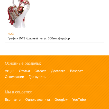
ИФЗ
Графин ИФЗ Красный петух, 500мл, фарфор
Основные разделы:
Акции
Статьи
Оплата
Доставка
Возврат
О компании
Где купить
Мы в соцсетях:
Вконтакте
Одноклассники
Google+
YouTube