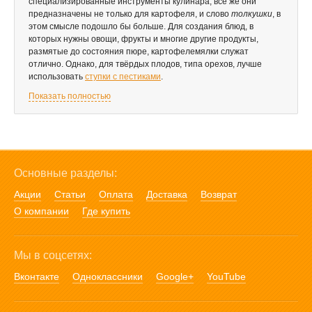
специализированные инструменты кулинара, всё же они
предназначены не только для картофеля, и слово
толкушки
, в
этом смысле подошло бы больше. Для создания блюд, в
которых нужны овощи, фрукты и многие другие продукты,
размятые до состояния пюре, картофелемялки служат
отлично. Однако, для твёрдых плодов, типа орехов, лучше
использовать
ступки с пестиками
.
Показать полностью
Основные разделы:
Акции
Статьи
Оплата
Доставка
Возврат
О компании
Где купить
Мы в соцсетях:
Вконтакте
Одноклассники
Google+
YouTube