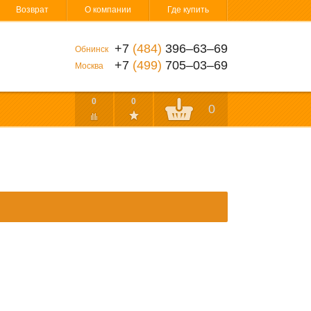
Возврат
О компании
Где купить
+7
(484)
396‒63‒69
Обнинск
+7
(499)
705‒03‒69
Москва
0
0
0