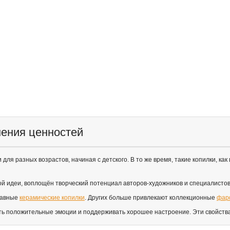
нения ценностей
для разных возрастов, начиная с детского. В то же время, такие копилки, ка
й идеи, воплощён творческий потенциал авторов-художников и специалисто
абавные
керамические копилки
. Других больше привлекают коллекционные
фар
ть положительные эмоции и поддерживать хорошее настроение. Эти свойства