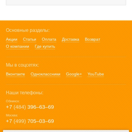
Основные разделы:
Акции
Статьи
Оплата
Доставка
Возврат
О компании
Где купить
Мы в соцсетях:
Вконтакте
Одноклассники
Google+
YouTube
Наши телефоны:
Обнинск:
+7
(484)
396‒63‒69
Москва:
+7
(499)
705‒03‒69