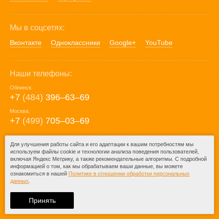
Мы в соцсетях:
Вконтакте
Одноклассники
Google+
YouTube
Наши телефоны:
Обнинск:
+7
(484)
396‒63‒69
Москва:
+7
(499)
705‒03‒69
E-mail:
Для улучшения работы сайта и его адаптации к вашим потребностям мы
используем файлы cookie и технологии анализа поведения пользователей,
mail@posuda40.ru
включая Яндекс Метрику, а также рекомендательные алгоритмы. С подробной
информацией о том, как мы обрабатываем ваши данные, вы можете
ознакомиться в нашей
Политике в отношении обработки персональных
данных
.
© 2009-2026 – Posuda40.ru.
При любом копировании информации
Принять
ссылка на
Posuda40.ru
обязательна.