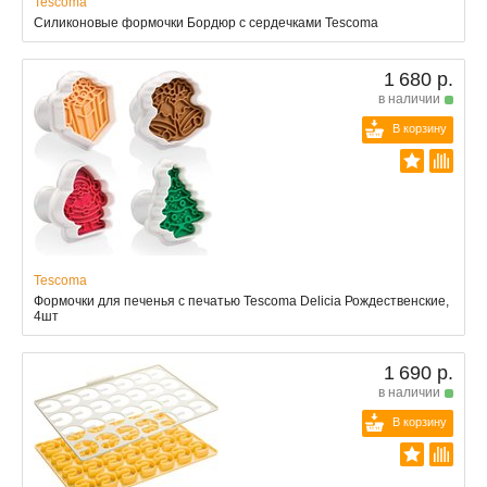
Tescoma
Силиконовые формочки Бордюр с сердечками Tescoma
1 680 р.
в наличии
В корзину
Tescoma
Формочки для печенья с печатью Tescoma Delicia Рождественские,
4шт
1 690 р.
в наличии
В корзину