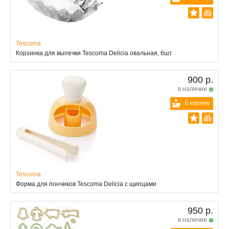
Tescoma
Корзинка для выпечки Tescoma Delicia овальная, 6шт
900 р.
в наличии
В корзину
Tescoma
Форма для пончиков Tescoma Delicia с щипцами
950 р.
в наличии