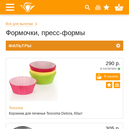
Всё для выпечки
Формочки, пресс-формы
ФИЛЬТРЫ
290 р.
в наличии
В корзину
Tescoma
Корзинка для печенья Tescoma Delicia, 60шт
305 р.