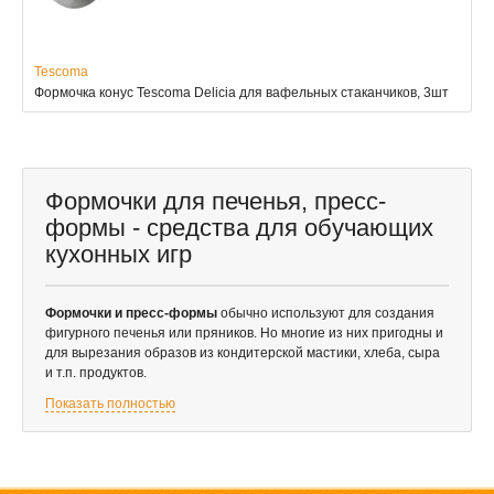
Tescoma
Формочка конус Tescoma Delicia для вафельных стаканчиков, 3шт
Формочки для печенья, пресс-
формы - средства для обучающих
кухонных игр
Формочки и пресс-формы
обычно используют для создания
фигурного печенья или пряников. Но многие из них пригодны и
для вырезания образов из кондитерской мастики, хлеба, сыра
и т.п. продуктов.
Показать полностью