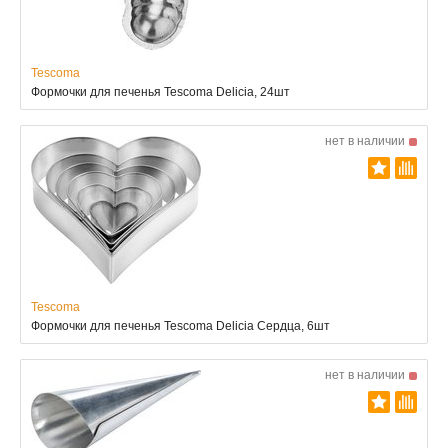
Tescoma
Формочки для печенья Tescoma Delicia, 24шт
нет в наличии
Tescoma
Формочки для печенья Tescoma Delicia Сердца, 6шт
нет в наличии