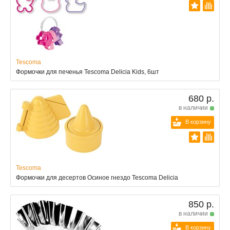
Tescoma
Формочки для печенья Tescoma Delicia Kids, 6шт
680 р.
в наличии
В корзину
Tescoma
Формочки для десертов Осиное гнездо Tescoma Delicia
850 р.
в наличии
В корзину