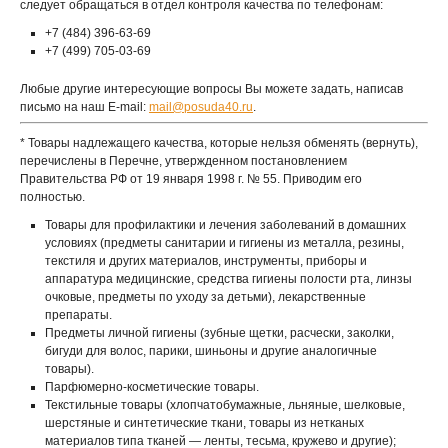
следует обращаться в отдел контроля качества по телефонам:
+7 (484) 396-63-69
+7 (499) 705-03-69
Любые другие интересующие вопросы Вы можете задать, написав
письмо на наш E-mail:
mail@posuda40.ru
.
* Товары надлежащего качества, которые нельзя обменять (вернуть),
перечислены в Перечне, утвержденном постановлением
Правительства РФ от 19 января 1998 г. № 55. Приводим его
полностью.
Товары для профилактики и лечения заболеваний в домашних
условиях (предметы санитарии и гигиены из металла, резины,
текстиля и других материалов, инструменты, приборы и
аппаратура медицинские, средства гигиены полости рта, линзы
очковые, предметы по уходу за детьми), лекарственные
препараты.
Предметы личной гигиены (зубные щетки, расчески, заколки,
бигуди для волос, парики, шиньоны и другие аналогичные
товары).
Парфюмерно-косметические товары.
Текстильные товары (хлопчатобумажные, льняные, шелковые,
шерстяные и синтетические ткани, товары из нетканых
материалов типа тканей — ленты, тесьма, кружево и другие);