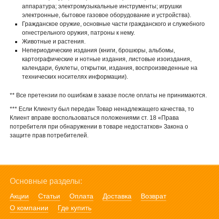
аппаратура; электромузыкальные инструменты; игрушки
электронные, бытовое газовое оборудование и устройства).
Гражданское оружие, основные части гражданского и служебного
огнестрельного оружия, патроны к нему.
Животные и растения.
Непериодические издания (книги, брошюры, альбомы,
картографические и нотные издания, листовые изоиздания,
календари, буклеты, открытки, издания, воспроизведенные на
технических носителях информации).
** Все претензии по ошибкам в заказе после оплаты не принимаются.
*** Если Клиенту был передан Товар ненадлежащего качества, то
Клиент вправе воспользоваться положениями ст. 18 «Права
потребителя при обнаружении в товаре недостатков» Закона о
защите прав потребителей.
Основные разделы:
Акции
Статьи
Оплата
Доставка
Возврат
О компании
Где купить