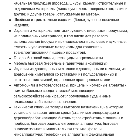
кабельная продукция (провода, шнуры, кабели); строительные и
отделочные материалы (линолеум, пленка, ковровые покрытия и
другие) и другие товары, отпускаемые на метраж.
Швейные и трикотажные изделия (белье, чулочно-носочные
изделия).
Изделия и материалы, контактирующие с пищевыми продуктами,
из полимерных материалов, в том числе для разового
использования (посуда и принадлежности столовые и кухонные,
емкости и упаковочные материалы для хранения и
транспортирования пищевых продуктов).
Товары бытовой химии, пестициды и агрохимикаты.
Мебель бытовая (мебельные гарнитуры и комплекты)
Изделия из драгоценных металлов с драгоценными камнями, из
драгоценных металлов со вставками из полудрагоценных и
синтетических камней, ограненные драгоценные камни.
Автомобили и мотовелотовары, прицепы и номерные агрегаты к
ним; мобильные средства малой механизации
сельскохозяйственных работ; прогулочные суда и иные
плавсредства бытового назначения.
Технически сложные товары бытового назначения, на которые
установлены гарантийные сроки (станки металлорежущие и
деревообрабатывающие бытовые; электробытовые машины и
приборы; бытовая радиоэлектронная аппаратура; бытовая
вычислительная и множительная техника; фото- и
киноаппаратура; телефонные аппараты и факсимильная