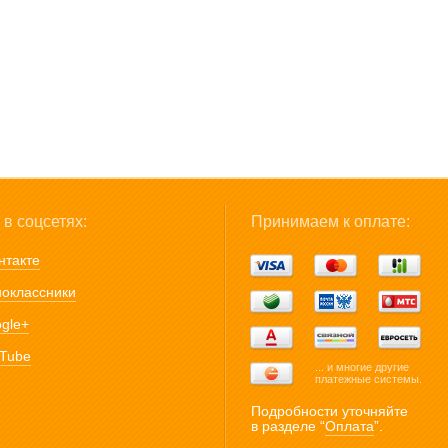
в соцсетях:
Принимаем к оплате:
нтакте
оклассники
gle+
Tube
... и многие другие
платежные системы.
Подробности уточняйте
в разделе “
Оплата
”.