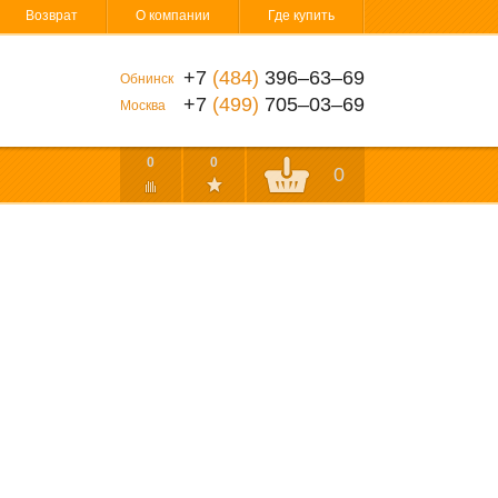
Возврат
О компании
Где купить
+7
(484)
396‒63‒69
Обнинск
+7
(499)
705‒03‒69
Москва
0
0
0