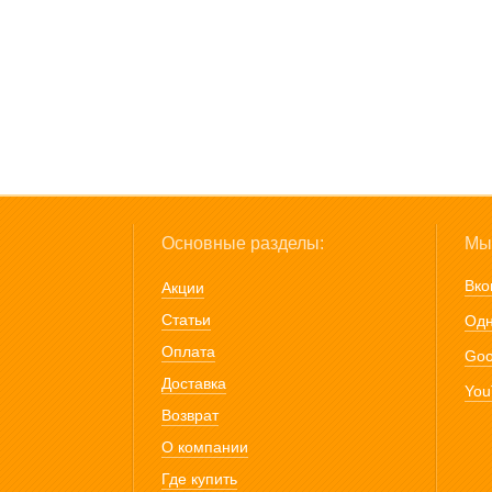
Основные разделы:
Мы 
Вко
Акции
Статьи
Одн
Оплата
Goo
Доставка
You
Возврат
О компании
Где купить