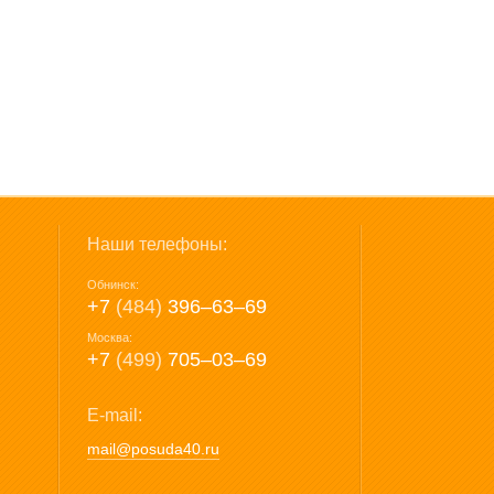
Наши телефоны:
Обнинск:
+7
(484)
396‒63‒69
Москва:
+7
(499)
705‒03‒69
E-mail:
mail@posuda40.ru