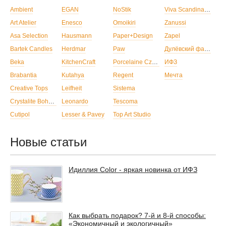
Ambient
EGAN
NoStik
Viva Scandinavia
Art Atelier
Enesco
Omoikiri
Zanussi
Asa Selection
Hausmann
Paper+Design
Zapel
Bartek Candles
Herdmar
Paw
Дулёвский фарфор
Beka
KitchenCraft
Porcelaine Czech Gold Hands
ИФЗ
Brabantia
Kutahya
Regent
Мечта
Creative Tops
Leifheit
Sistema
Crystalite Bohemia
Leonardo
Tescoma
Cutipol
Lesser & Pavey
Top Art Studio
Новые статьи
Идиллия Color - яркая новинка от ИФЗ
Как выбрать подарок? 7-й и 8-й способы:
«Экономичный и экологичный»