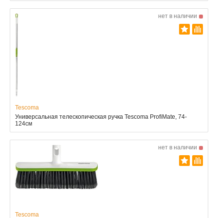
нет в наличии
Tescoma
Универсальная телескопическая ручка Tescoma ProfiMate, 74-
124см
нет в наличии
Tescoma