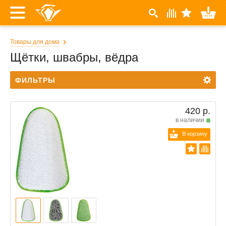
Товары для дома
Щётки, швабры, вёдра
ФИЛЬТРЫ
420 р.
в наличии
В корзину