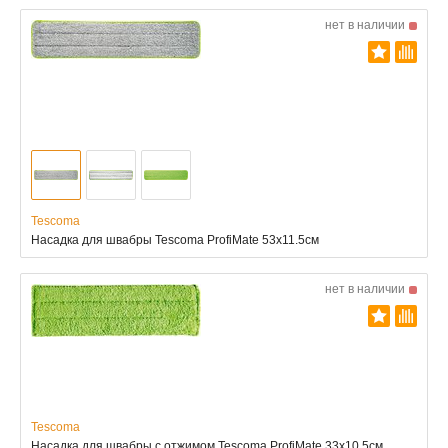
нет в наличии
Tescoma
Насадка для швабры Tescoma ProfiMate 53x11.5см
нет в наличии
Tescoma
Насадка для швабры с отжимом Tescoma ProfiMate 33x10.5см