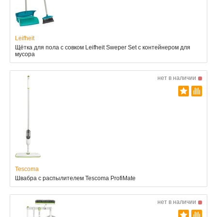
Leifheit
Щётка для пола с совком Leifheit Sweper Set с контейнером для
мусора
нет в наличии
Tescoma
Швабра с распылителем Tescoma ProfiMate
нет в наличии