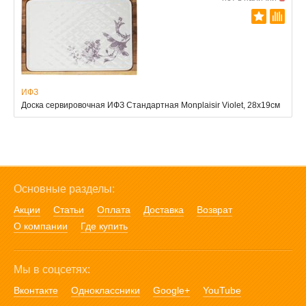
ИФЗ
Доска сервировочная ИФЗ Стандартная Monplaisir Violet, 28x19см
Основные разделы:
Акции
Статьи
Оплата
Доставка
Возврат
О компании
Где купить
Мы в соцсетях:
Вконтакте
Одноклассники
Google+
YouTube