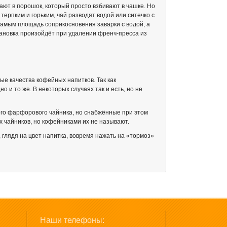
ают в порошок, который просто взбивают в чашке. Но
ерпким и горьким, чай разводят водой или ситечко с
самым площадь соприкосновения заварки с водой, а
становка произойдёт при удалении френч-пресса из
е качества кофейных напитков. Так как
 и то же. В некоторых случаях так и есть, но не
го фарфорового чайника, но снабжённые при этом
ких чайников, но кофейниками их не называют.
 глядя на цвет напитка, вовремя нажать на «тормоз»
Наши телефоны: