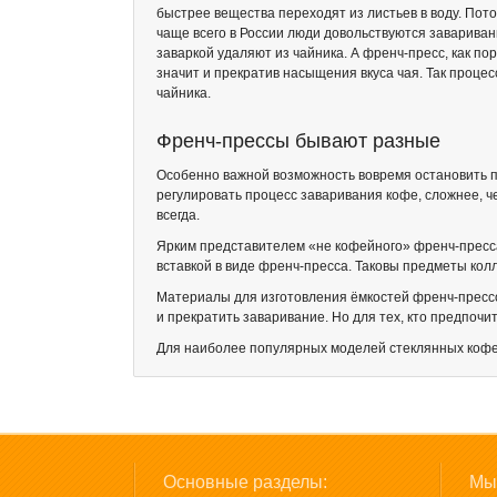
быстрее вещества переходят из листьев в воду. Пот
чаще всего в России люди довольствуются заваривани
заваркой удаляют из чайника. А френч-пресс, как п
значит и прекратив насыщения вкуса чая. Так проце
чайника.
Френч-прессы бывают разные
Особенно важной возможность вовремя остановить пр
регулировать процесс заваривания кофе, сложнее, чем
всегда.
Ярким представителем «не кофейного» френч-пресс
вставкой в виде френч-пресса. Таковы предметы ко
Материалы для изготовления ёмкостей френч-прессов
и прекратить заваривание. Но для тех, кто предпочи
Для наиболее популярных моделей стеклянных кофе
Основные разделы:
Мы 