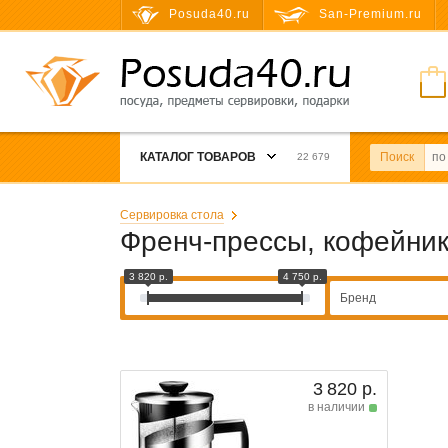
Posuda40.ru
San-Premium.ru
КАТАЛОГ ТОВАРОВ
Поиск
22 679
Сервировка стола
Френч-прессы, кофейни
3 820 р.
4 750 р.
Бренд
3 820 р.
в наличии