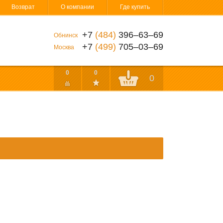
Возврат
О компании
Где купить
+7
(484)
396‒63‒69
Обнинск
+7
(499)
705‒03‒69
Москва
0
0
0