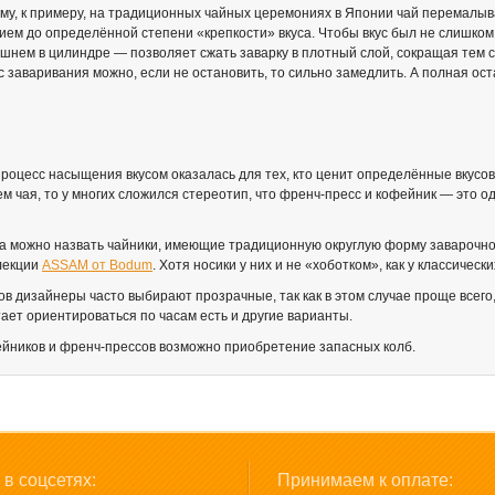
ому, к примеру, на традиционных чайных церемониях в Японии чай перемалыв
ем до определённой степени «крепкости» вкуса. Чтобы вкус был не слишком т
оршнем в цилиндре — позволяет сжать заварку в плотный слой, сокращая тем 
сс заваривания можно, если не остановить, то сильно замедлить. А полная о
оцесс насыщения вкусом оказалась для тех, кто ценит определённые вкусовы
 чая, то у многих сложился стереотип, что френч-пресс и кофейник — это одно
а можно назвать чайники, имеющие традиционную округлую форму заварочно
ллекции
ASSAM от Bodum
. Хотя носики у них и не «хоботком», как у классичес
 дизайнеры часто выбирают прозрачные, так как в этом случае проще всего,
тает ориентироваться по часам есть и другие варианты.
йников и френч-прессов возможно приобретение запасных колб.
в соцсетях:
Принимаем к оплате: