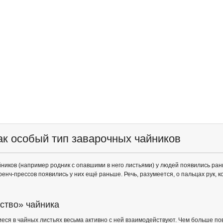
ак особый тип заварочных чайников
ников (например родник с опавшими в него листьями) у людей появились ран
нч-прессов появились у них ещё раньше. Речь, разумеется, о пальцах рук, к
йство» чайника
ся в чайных листьях весьма активно с ней взаимодействуют. Чем больше пов