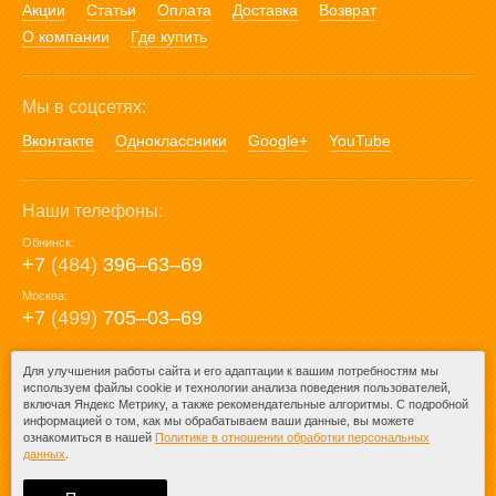
Акции
Статьи
Оплата
Доставка
Возврат
О компании
Где купить
Мы в соцсетях:
Вконтакте
Одноклассники
Google+
YouTube
Наши телефоны:
Обнинск:
+7
(484)
396‒63‒69
Москва:
+7
(499)
705‒03‒69
E-mail:
Для улучшения работы сайта и его адаптации к вашим потребностям мы
используем файлы cookie и технологии анализа поведения пользователей,
mail@posuda40.ru
включая Яндекс Метрику, а также рекомендательные алгоритмы. С подробной
информацией о том, как мы обрабатываем ваши данные, вы можете
ознакомиться в нашей
Политике в отношении обработки персональных
данных
.
© 2009-2026 – Posuda40.ru.
При любом копировании информации