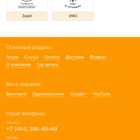
Zapel
ИФЗ
Основные разделы:
Акции
Статьи
Оплата
Доставка
Возврат
О компании
Где купить
Мы в соцсетях:
Вконтакте
Одноклассники
Google+
YouTube
Наши телефоны:
Обнинск:
+7
(484)
396‒63‒69
Москва: