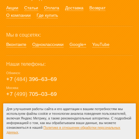
Акции
Статьи
Оплата
Доставка
Возврат
О компании
Где купить
Мы в соцсетях:
Вконтакте
Одноклассники
Google+
YouTube
Наши телефоны:
Обнинск:
+7
(484)
396‒63‒69
Москва:
+7
(499)
705‒03‒69
E-mail:
Для улучшения работы сайта и его адаптации к вашим потребностям мы
используем файлы cookie и технологии анализа поведения пользователей,
mail@posuda40.ru
включая Яндекс Метрику, а также рекомендательные алгоритмы. С подробной
информацией о том, как мы обрабатываем ваши данные, вы можете
ознакомиться в нашей
Политике в отношении обработки персональных
данных
.
© 2009-2026 – Posuda40.ru.