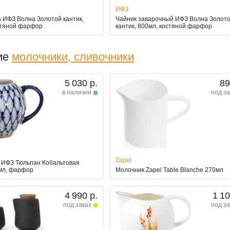
ИФЗ
 ИФЗ Волна Золотой кантик,
Чайник заварочный ИФЗ Волна Золот
стяной фарфор
кантик, 800мл, костяной фарфор
ие
молочники, сливочники
5 030 р.
89
в наличии
под за
Zapel
 ИФЗ Тюльпан Кобальтовая
5мл, фарфор
Молочник Zapel Table Blanche 270мл
4 990 р.
1 10
под заказ
под за