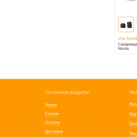
Viva Scand
Сахарница
Nicola
Основные разделы:
Мы 
Вко
Акции
Статьи
Одн
Оплата
Goo
Доставка
You