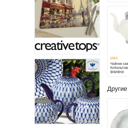
ИФЗ
Чайник за
Кобальтова
фарфор
Другие