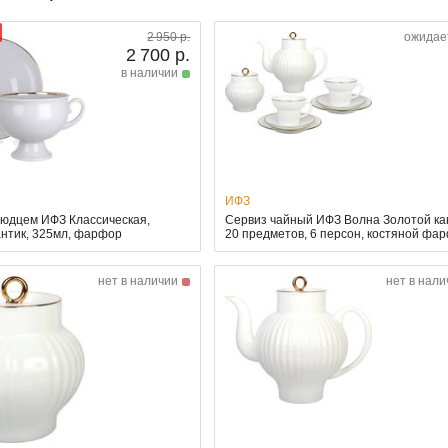
2 950 р.
ожидае
2 700 р.
в наличии
ИФЗ
людцем ИФЗ Классическая,
Сервиз чайный ИФЗ Волна Золотой ка
антик, 325мл, фарфор
20 предметов, 6 персон, костяной фа
нет в наличии
нет в нали