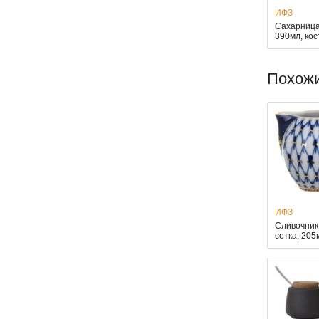
ИФЗ
Сахарница
390мл, ко
Похож
ИФЗ
Сливочник
сетка, 20