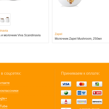
inavia
Zapel
 и молочник Viva Scandinavia
Молочник Zapel Mushroom, 250мл
в соцсетях:
Принимаем к оплате:
нтакте
оклассники
gle+
Tube
... и многие другие