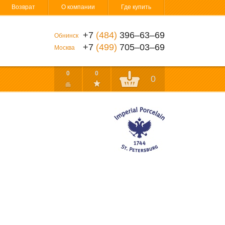
Возврат
О компании
Где купить
+7
(484)
396‒63‒69
Обнинск
+7
(499)
705‒03‒69
Москва
0
0
0