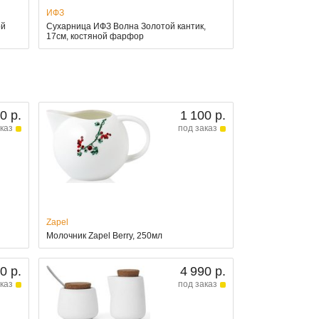
ИФЗ
ой
Сухарница ИФЗ Волна Золотой кантик,
17см, костяной фарфор
0 р.
1 100 р.
каз
под заказ
Zapel
Молочник Zapel Berry, 250мл
0 р.
4 990 р.
каз
под заказ