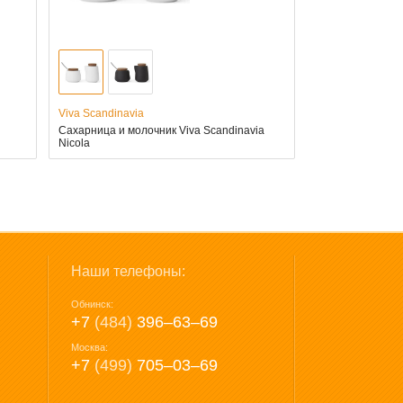
Viva Scandinavia
Сахарница и молочник Viva Scandinavia
Nicola
Наши телефоны:
Обнинск:
+7
(484)
396‒63‒69
Москва:
+7
(499)
705‒03‒69