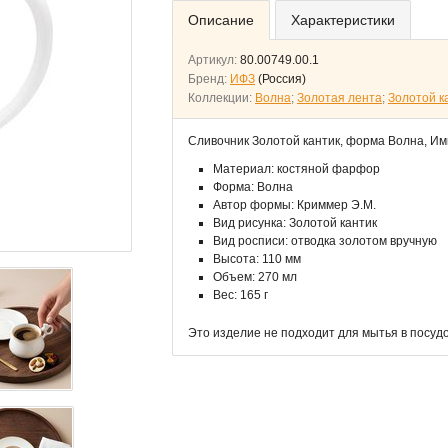
Описание
Характеристики
Артикул:
80.00749.00.1
Бренд:
ИФЗ
(Россия)
Коллекции:
Волна
;
Золотая лента
;
Золотой к
Сливочник Золотой кантик, форма Волна, И
Материал: костяной фарфор
Форма: Волна
Автор формы: Криммер Э.М.
Вид рисунка: Золотой кантик
Вид росписи: отводка золотом вручную
Высота: 110 мм
Объем: 270 мл
Вес: 165 г
Это изделие не подходит для мытья в посу