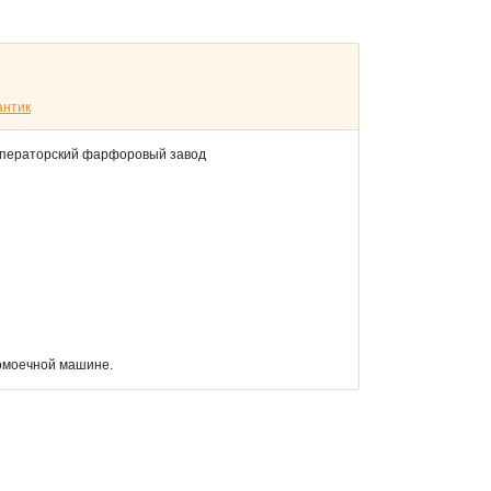
антик
мператорский фарфоровый завод
домоечной машине.