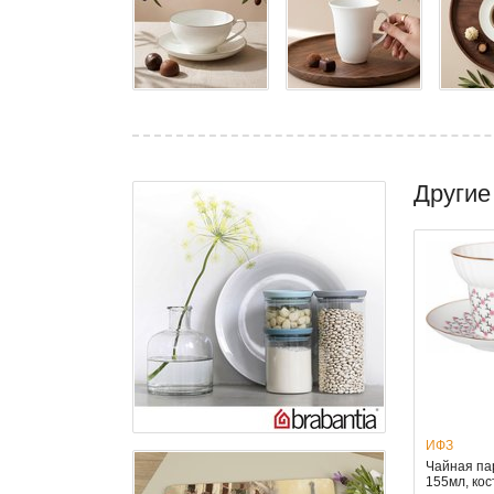
Другие
ИФЗ
Чайная па
155мл, ко