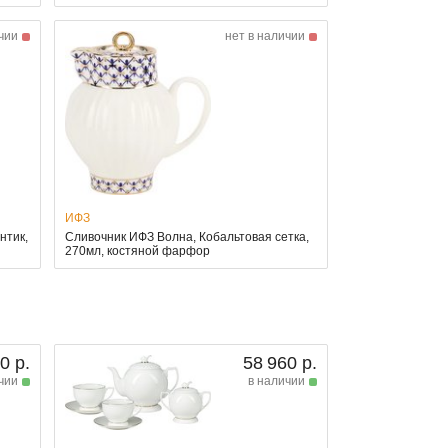
чии
нет в наличии
ИФЗ
нтик,
Сливочник ИФЗ Волна, Кобальтовая сетка,
270мл, костяной фарфор
0 р.
58 960 р.
чии
в наличии