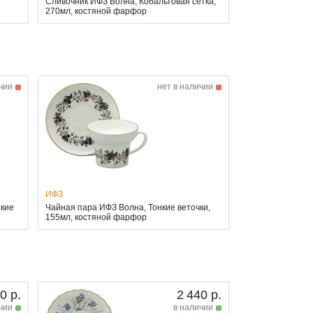
Сливочник ИФЗ Волна, Кобальтовая сетка,
270мл, костяной фарфор
чии
нет в наличии
ИФЗ
нкие
Чайная пара ИФЗ Волна, Тонкие веточки,
155мл, костяной фарфор
0 р.
2 440 р.
чии
в наличии