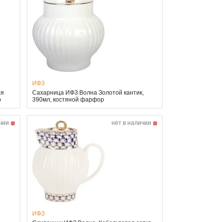
ИФЗ
ая
Сахарница ИФЗ Волна Золотой кантик,
р
390мл, костяной фарфор
чии
нет в наличии
ИФЗ