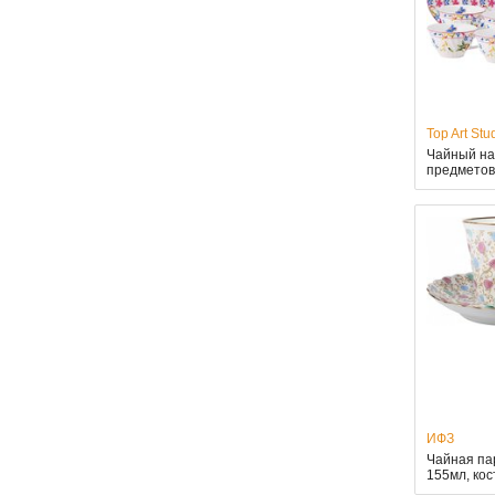
Top Art Stu
Чайный наб
предметов
ИФЗ
Чайная па
155мл, ко