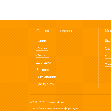
Основные разделы:
Мы 
Вко
Акции
Статьи
Одн
Оплата
Goo
Доставка
You
Возврат
О компании
Где купить
© 2009-2026 – Posuda40.ru.
При любом копировании информации