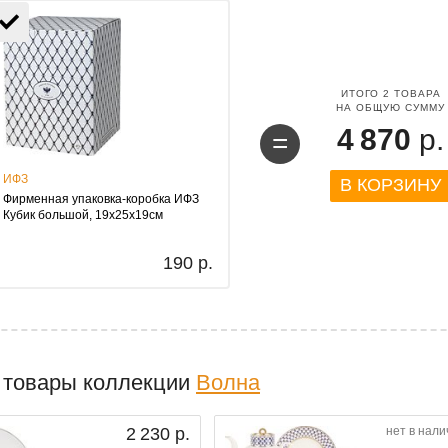
ИТОГО
2
ТОВАРА
НА ОБЩУЮ СУММУ
4 870
р.
=
ИФЗ
В КОРЗИНУ
Фирменная упаковка-коробка ИФЗ
Кубик большой, 19х25х19см
190 р.
 товары коллекции
Волна
2 230 р.
нет в нали