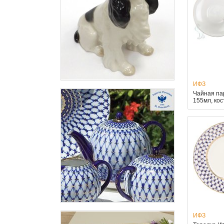
ИФЗ
Чайная па
155мл, ко
ИФЗ