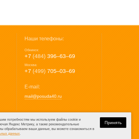
Наши телефоны:
Обнинск:
+7
(484)
396‒63‒69
Москва:
+7
(499)
705‒03‒69
E-mail:
mail@posuda40.ru
ашим потребностям мы используем файлы cookie и
Принять
лючая Яндекс Метрику, а также рекомендательные
 мы обрабатываем ваши данные, вы можете ознакомиться в
Разработка сайта:
льных данных
.
компания Media
K