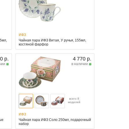
ИФЗ
5мл,
Чайная пара ИФЗ Витая, У ручья, 155мл,
костяной фарфор
0 р.
4 770 р.
чии
в наличии
всего 8
моделей
ИФЗ
ые
Чайная пара ИФЗ Соло 250мл, подарочный
набор