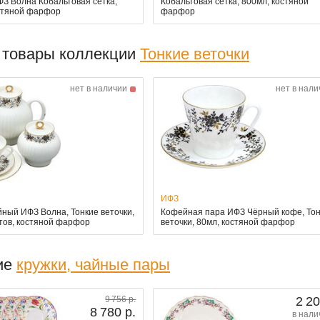
ФЗ Волна Кобальтовая сетка,
Кобальтовая сетка, 800мл, костяной
остяной фарфор
фарфор
 товары коллекции
Тонкие веточки
нет в наличии
нет в нали
ИФЗ
йный ИФЗ Волна, Тонкие веточки,
Кофейная пара ИФЗ Чёрный кофе, То
тов, костяной фарфор
веточки, 80мл, костяной фарфор
ие
кружки, чайные пары
9 756 р.
2 20
8 780 р.
в нали