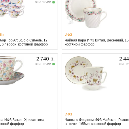
в наличии
dio
ИФЗ
ор Top Art Studio Сибель, 12
Чайная пара ИФЗ Витая, Весенний, 15
, 6 персон, костяной фарфор
костяной фарфор
2 740 р.
2 44
в наличии
в нали
ИФЗ
ра ИФЗ Витая, Хризантема,
Чашка с блюдцем ИФЗ Майская, Розов
стяной фарфор
веточки, 165мл, костяной фарфор