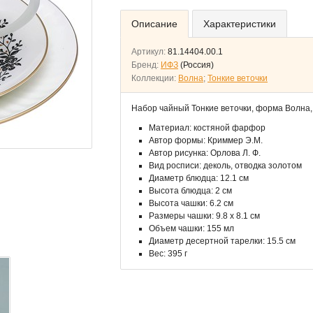
Описание
Характеристики
Артикул:
81.14404.00.1
Бренд:
ИФЗ
(Россия)
Коллекции:
Волна
;
Тонкие веточки
Набор чайный Тонкие веточки, форма Волна
Материал: костяной фарфор
Автор формы: Криммер Э.М.
Автор рисунка: Орлова Л. Ф.
Вид росписи: деколь, отводка золотом
Диаметр блюдца: 12.1 см
Высота блюдца: 2 см
Высота чашки: 6.2 см
Размеры чашки: 9.8 х 8.1 см
Объем чашки: 155 мл
Диаметр десертной тарелки: 15.5 см
Вес: 395 г