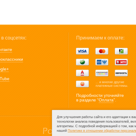
в соцсетях:
Принимаем к оплате:
нтакте
оклассники
gle+
Tube
... и многие другие
платежные системы.
Подробности уточняйте
в разделе “
Оплата
”.
Для улучшения работы сайта и его адаптации к в
технологии анализа поведения пользователей, вк
алгоритмы. С подробной информацией о том, как
нашей
Политике в отношении обработки персона