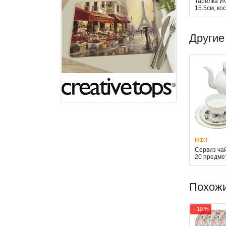
Тарелка И
15.5см, к
Другие
ИФЗ
Сервиз ча
20 предме
Похож
− 10 %