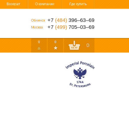
Возврат
О компании
Где купить
+7
(484)
396‒63‒69
Обнинск
+7
(499)
705‒03‒69
Москва
0
0
0