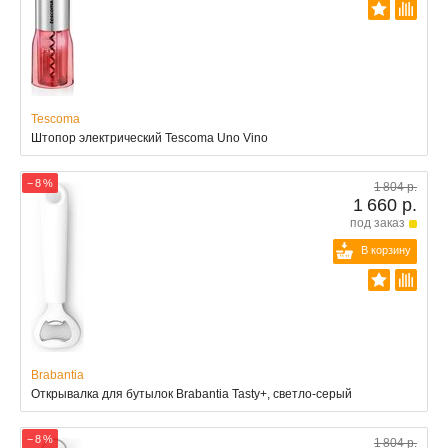
Tescoma
Штопор электрический Tescoma Uno Vino
− 8 %
1 804 р.
1 660 р.
под заказ
В корзину
Brabantia
Открывалка для бутылок Brabantia Tasty+, светло-серый
− 8 %
1 804 р.