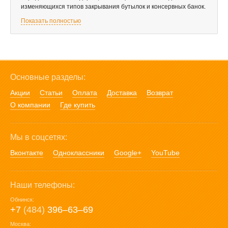
изменяющихся типов закрывания бутылок и консервных банок.
Показать полностью
Основные разделы:
Акции
Статьи
Оплата
Доставка
Возврат
О компании
Где купить
Мы в соцсетях:
Вконтакте
Одноклассники
Google+
YouTube
Наши телефоны:
Обнинск:
+7
(484)
396‒63‒69
Москва: