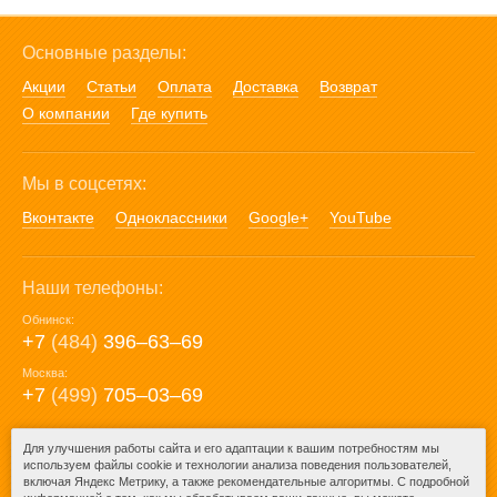
Основные разделы:
Акции
Статьи
Оплата
Доставка
Возврат
О компании
Где купить
Мы в соцсетях:
Вконтакте
Одноклассники
Google+
YouTube
Наши телефоны:
Обнинск:
+7
(484)
396‒63‒69
Москва:
+7
(499)
705‒03‒69
E-mail:
Для улучшения работы сайта и его адаптации к вашим потребностям мы
используем файлы cookie и технологии анализа поведения пользователей,
mail@posuda40.ru
включая Яндекс Метрику, а также рекомендательные алгоритмы. С подробной