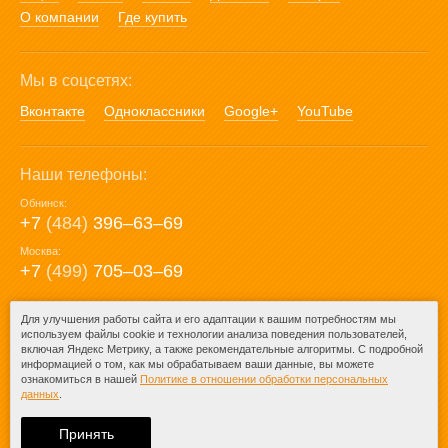
О компании
Где купить
Мы в соцсетях:
Вконтакте
Одноклассники
Google+
YouTube
Наши телефоны:
Обнинск:
+7
(484)
396‒63‒69
Москва:
+7
(499)
705‒03‒69
E-mail:
Для улучшения работы сайта и его адаптации к вашим потребностям мы
используем файлы cookie и технологии анализа поведения пользователей,
mail@posuda40.ru
включая Яндекс Метрику, а также рекомендательные алгоритмы. С подробной
информацией о том, как мы обрабатываем ваши данные, вы можете
ознакомиться в нашей
Политике в отношении обработки персональных
данных
.
© 2009-2026 – Posuda40.ru.
При любом копировании информации
Принять
ссылка на
Posuda40.ru
обязательна.