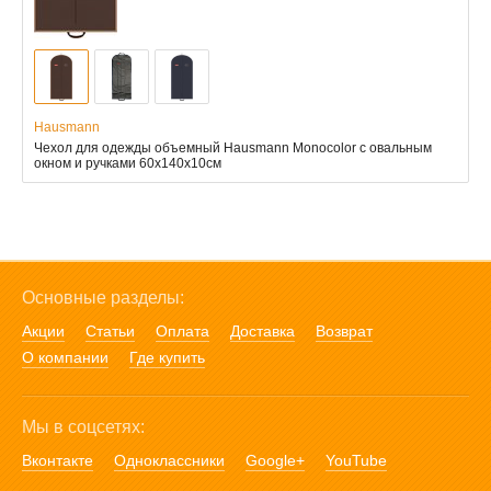
Hausmann
Чехол для одежды объемный Hausmann Monocolor с овальным
окном и ручками 60x140x10см
Основные разделы:
Акции
Статьи
Оплата
Доставка
Возврат
О компании
Где купить
Мы в соцсетях:
Вконтакте
Одноклассники
Google+
YouTube