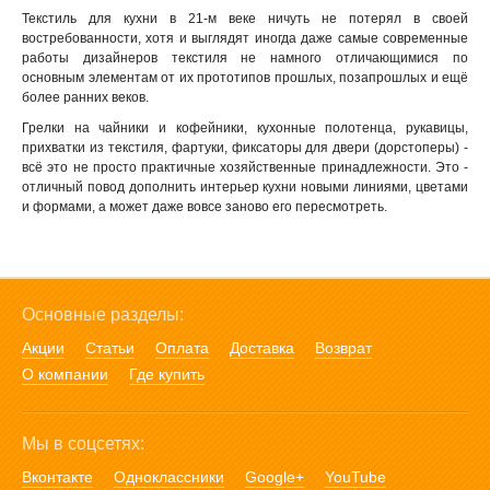
Текстиль для кухни в 21-м веке ничуть не потерял в своей
востребованности, хотя и выглядят иногда даже самые современные
работы дизайнеров текстиля не намного отличающимися по
основным элементам от их прототипов прошлых, позапрошлых и ещё
более ранних веков.
Грелки на чайники и кофейники, кухонные полотенца, рукавицы,
прихватки из текстиля, фартуки, фиксаторы для двери (дорстоперы) -
всё это не просто практичные хозяйственные принадлежности. Это -
отличный повод дополнить интерьер кухни новыми линиями, цветами
и формами, а может даже вовсе заново его пересмотреть.
Основные разделы:
Акции
Статьи
Оплата
Доставка
Возврат
О компании
Где купить
Мы в соцсетях:
Вконтакте
Одноклассники
Google+
YouTube