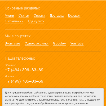
Основные разделы:
Акции
Статьи
Оплата
Доставка
Возврат
О компании
Где купить
Мы в соцсетях:
Вконтакте
Одноклассники
Google+
YouTube
Наши телефоны:
Обнинск:
+7
(484)
396‒63‒69
Москва:
+7
(499)
705‒03‒69
E-mail:
Для улучшения работы сайта и его адаптации к вашим потребностям мы
используем файлы cookie и технологии анализа поведения пользователей,
mail@posuda40.ru
включая Яндекс Метрику, а также рекомендательные алгоритмы. С подробной
информацией о том, как мы обрабатываем ваши данные, вы можете