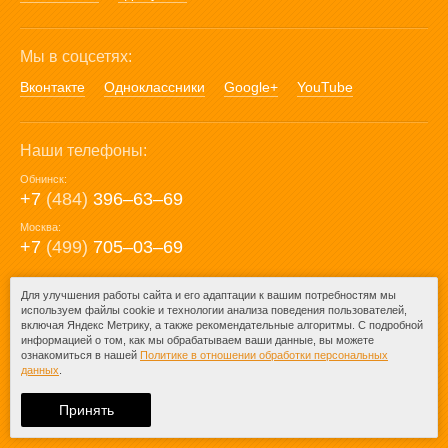
Мы в соцсетях:
Вконтакте
Одноклассники
Google+
YouTube
Наши телефоны:
Обнинск:
+7
(484)
396‒63‒69
Москва:
+7
(499)
705‒03‒69
E-mail:
Для улучшения работы сайта и его адаптации к вашим потребностям мы
используем файлы cookie и технологии анализа поведения пользователей,
mail@posuda40.ru
включая Яндекс Метрику, а также рекомендательные алгоритмы. С подробной
информацией о том, как мы обрабатываем ваши данные, вы можете
ознакомиться в нашей
Политике в отношении обработки персональных
данных
.
© 2009-2026 – Posuda40.ru.
При любом копировании информации
Принять
ссылка на
Posuda40.ru
обязательна.