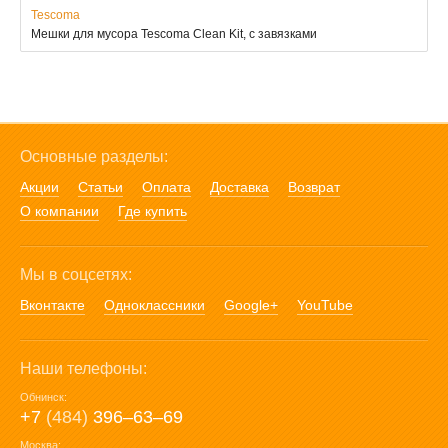
Tescoma
Мешки для мусора Tescoma Clean Kit, с завязками
Основные разделы:
Акции
Статьи
Оплата
Доставка
Возврат
О компании
Где купить
Мы в соцсетях:
Вконтакте
Одноклассники
Google+
YouTube
Наши телефоны:
Обнинск:
+7
(484)
396‒63‒69
Москва: