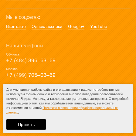
Мы в соцсетях:
Вконтакте
Одноклассники
Google+
YouTube
Наши телефоны:
Обнинск:
+7
(484)
396‒63‒69
Москва:
+7
(499)
705‒03‒69
E-mail:
Для улучшения работы сайта и его адаптации к вашим потребностям мы
используем файлы cookie и технологии анализа поведения пользователей,
mail@posuda40.ru
включая Яндекс Метрику, а также рекомендательные алгоритмы. С подробной
информацией о том, как мы обрабатываем ваши данные, вы можете
ознакомиться в нашей
Политике в отношении обработки персональных
данных
.
© 2009-2026 – Posuda40.ru.
При любом копировании информации
Принять
ссылка на
Posuda40.ru
обязательна.