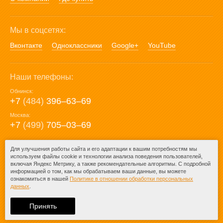
Мы в соцсетях:
Вконтакте
Одноклассники
Google+
YouTube
Наши телефоны:
Обнинск:
+7
(484)
396‒63‒69
Москва:
+7
(499)
705‒03‒69
E-mail:
Для улучшения работы сайта и его адаптации к вашим потребностям мы
используем файлы cookie и технологии анализа поведения пользователей,
mail@posuda40.ru
включая Яндекс Метрику, а также рекомендательные алгоритмы. С подробной
информацией о том, как мы обрабатываем ваши данные, вы можете
ознакомиться в нашей
Политике в отношении обработки персональных
данных
.
© 2009-2026 – Posuda40.ru.
При любом копировании информации
Принять
ссылка на
Posuda40.ru
обязательна.