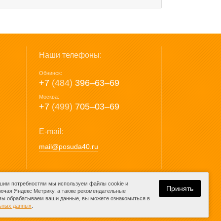
Наши телефоны:
Обнинск:
+7
(484)
396‒63‒69
Москва:
+7
(499)
705‒03‒69
E-mail:
mail@posuda40.ru
ашим потребностям мы используем файлы cookie и
Принять
лючая Яндекс Метрику, а также рекомендательные
 мы обрабатываем ваши данные, вы можете ознакомиться в
Разработка сайта:
льных данных
.
компания Media
K