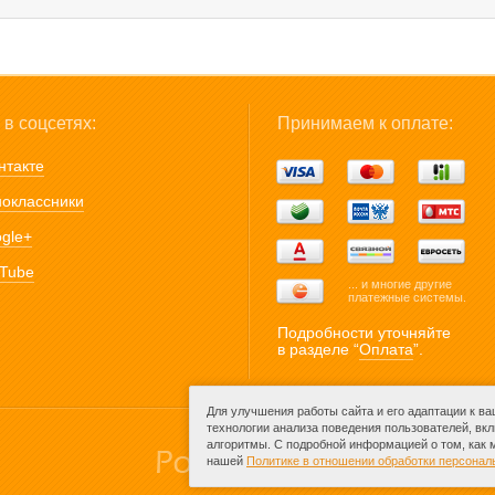
в соцсетях:
Принимаем к оплате:
нтакте
оклассники
gle+
Tube
... и многие другие
платежные системы.
Подробности уточняйте
в разделе “
Оплата
”.
Для улучшения работы сайта и его адаптации к в
технологии анализа поведения пользователей, вк
алгоритмы. С подробной информацией о том, как
нашей
Политике в отношении обработки персона