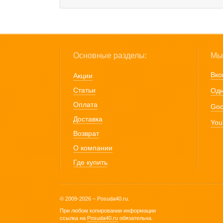
Основные разделы:
Мы 
Вко
Акции
Статьи
Одн
Оплата
Goo
Доставка
You
Возврат
О компании
Где купить
© 2009-2026 – Posuda40.ru.
При любом копировании информации
ссылка на
Posuda40.ru
обязательна.