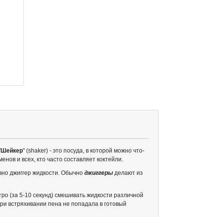
"
Шейкер
" (shaker) - это посуда, в которой можно что-
нов и всех, кто часто составляет коктейли.
овно джиггер жидкости. Обычно
джиггеры
делают из
ро (за 5-10 секунд) смешивать жидкости различной
ри встряхивании пена не попадала в готовый