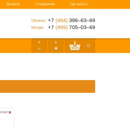
Возврат
О компании
Где купить
+7
(484)
396‒63‒69
Обнинск
+7
(499)
705‒03‒69
Москва
0
0
0
личии