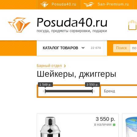
Posuda40.ru
San-Premium.ru
КАТАЛОГ ТОВАРОВ
Поиск
22 679
Барный отдел
Шейкеры, джиггеры
1 549 р.
3 550 р.
Бренд
3 550 р.
в наличии