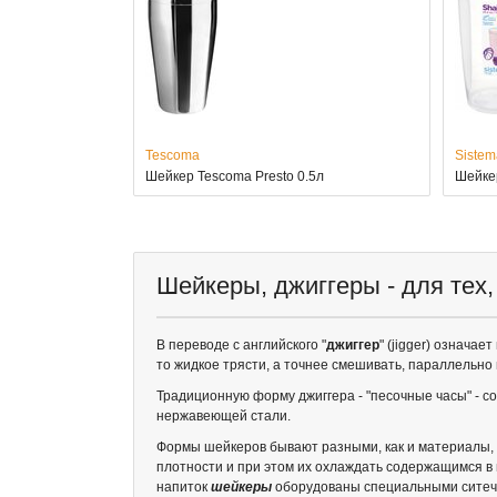
Tescoma
Sistem
Шейкер Tescoma Presto 0.5л
Шейкер
Шейкеры, джиггеры - для тех
В переводе с английского "
джиггер
" (jigger) означае
то жидкое трясти, а точнее смешивать, параллельно 
Традиционную форму джиггера - "песочные часы" - с
нержавеющей стали.
Формы шейкеров бывают разными, как и материалы, и
плотности и при этом их охлаждать содержащимся в 
напиток
шейкеры
оборудованы специальными ситеч