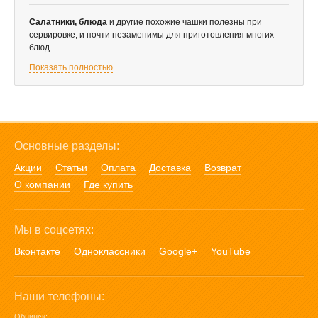
Салатники, блюда
и другие похожие чашки полезны при
сервировке, и почти незаменимы для приготовления многих
блюд.
Показать полностью
Основные разделы:
Акции
Статьи
Оплата
Доставка
Возврат
О компании
Где купить
Мы в соцсетях:
Вконтакте
Одноклассники
Google+
YouTube
Наши телефоны:
Обнинск: