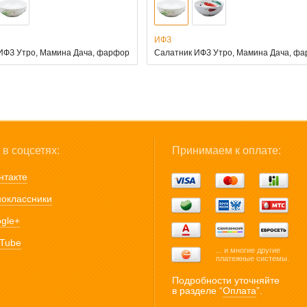
ИФЗ
ИФЗ Утро, Мамина Дача, фарфор
Салатник ИФЗ Утро, Мамина Дача, ф
в соцсетях:
Принимаем к оплате:
нтакте
оклассники
gle+
Tube
... и многие другие
платежные системы.
Подробности уточняйте
в разделе “
Оплата
”.