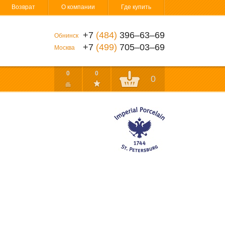
Возврат
О компании
Где купить
+7
(484)
396‒63‒69
Обнинск
+7
(499)
705‒03‒69
Москва
0
0
0