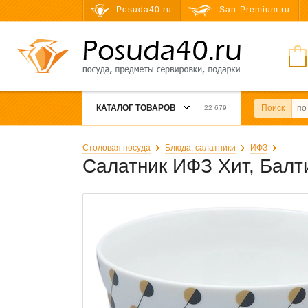
Posuda40.ru
San-Premium.ru
КАТАЛОГ ТОВАРОВ
Поиск
22 679
Столовая посуда
Блюда, салатники
ИФЗ
Салатник ИФЗ Хит, Балт