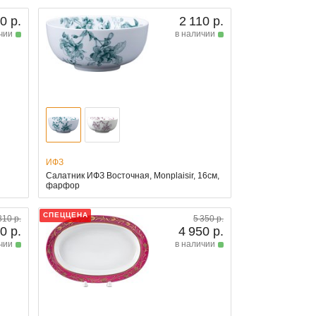
0 р.
2 110 р.
чии
в наличии
ИФЗ
Салатник ИФЗ Восточная, Monplaisir, 16см,
фарфор
СПЕЦЦЕНА
310 р.
5 350 р.
0 р.
4 950 р.
чии
в наличии