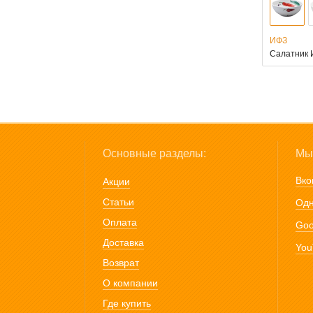
ИФЗ
Салатник 
Основные разделы:
Мы 
Вко
Акции
Статьи
Одн
Оплата
Goo
Доставка
You
Возврат
О компании
Где купить