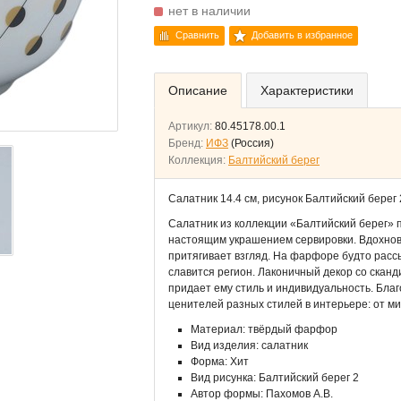
нет в наличии
Сравнить
Добавить в избранное
Описание
Характеристики
Артикул:
80.45178.00.1
Бренд:
ИФЗ
(Россия)
Коллекция:
Балтийский берег
Салатник 14.4 см, рисунок Балтийский бере
Салатник из коллекции «Балтийский берег» 
настоящим украшением сервировки. Вдохнов
притягивает взгляд. На фарфоре будто расс
славится регион. Лаконичный декор со скан
придает ему стиль и индивидуальность. Бла
ценителей разных стилей в интерьере: от м
Материал: твёрдый фарфор
Вид изделия: салатник
Форма: Хит
Вид рисунка: Балтийский берег 2
Автор формы: Пахомов А.В.