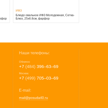
ИФЗ
Блюдо овальное ИФЗ Молодежная, Сетка-
арфор
Блюз, 25х6.8см, фарфор
Наши телефоны:
Обнинск:
+7
(484)
396‒63‒69
Москва:
+7
(499)
705‒03‒69
E-mail:
mail@posuda40.ru