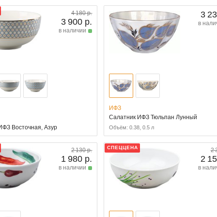
4 180 р.
3 23
3 900 р.
в нали
в наличии
ИФЗ
Салатник ИФЗ Тюльпан Лунный
ИФЗ Восточная, Азур
Объём: 0.38, 0.5 л
СПЕЦЦЕНА
2 130 р.
2 
1 980 р.
2 15
в наличии
в нали