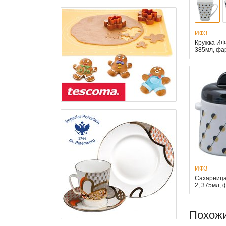
ИФЗ
Кружка ИФЗ
385мл, ф
ИФЗ
Сахарница
2, 375мл,
Похож