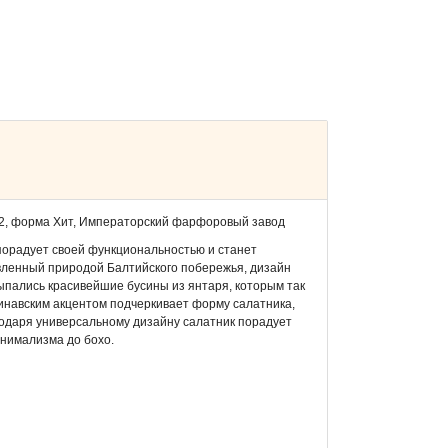
г 2, форма Хит, Императорский фарфоровый завод
порадует своей функциональностью и станет
ленный природой Балтийского побережья, дизайн
ыпались красивейшие бусины из янтаря, которым так
динавским акцентом подчеркивает форму салатника,
годаря универсальному дизайну салатник порадует
инимализма до бохо.