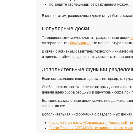
по защите столешницы от разрушения ножом.
В связи с этим, разделочные доски могут быть созда
Популярные доски
Традиционными можно считать разделочные доски
и
материалов, как
бамбуковые
. Не менее натуральным
В связи с активным развитием технологий химичес
и прочные гибкие разделочные доски, с которых легч
Дополнительные функции разделоч
Если есть желание вписать доску в интерьер, как у
Особенностью поверхности некоторых досок являетс
довели идею сбора овощных и фруктовых соков при
Большие разделочные доски можно иногда использов
эффективнее.
Дополнительная информация о разделочных досках 
Разделочная доска «Акваресист» (Aquaresist) - 
Доска Tescoma VITAMINO: не плоская, не скользк