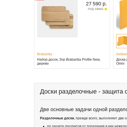
27 590 р.
под заказ
Brabantia
Ambie
Набор досок, 3пр Brabantia Profile New,
Доска 
дерево
Omni
Доски разделочные - защита с
Две основные задачи одной раздел
Разделочные доски
, прежде всего, выполняют две 
по защите продуктов от попадания в них нежел