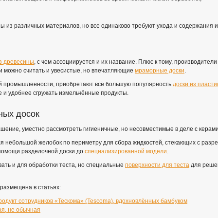
ны из различных материалов, но все одинаково требуют ухода и содержания их
з древесины
, с чем ассоциируется и их название. Плюс к тому, производител
и можно считать и увесистые, но впечатляющие
мраморные доски
.
кой промышленности, приобретают всё большую популярность
доски из пласти
е и удобнее сгружать измельчённые продукты.
ных досок
крашение, уместно рассмотреть гигиеничные, но несовместимые в деле с кера
я небольшой желобок по периметру для сбора жидкостей, стекающих с разр
 помощи разделочной доски до
специализированной модели
.
ать и для обработки теста, но специальные
поверхности для теста
для решен
размещена в статьях:
продукт сотрудников «Тескома» (Tescoma), вдохновлённых бамбуком
ая, не обычная