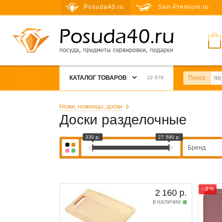
Posuda40.ru
San-Premium.ru
КАТАЛОГ ТОВАРОВ
Поиск
22 679
Ножи, ножницы, доски
Доски разделочные
330 р.
27 590 р.
Бренд
− 8 %
2 160 р.
в наличии