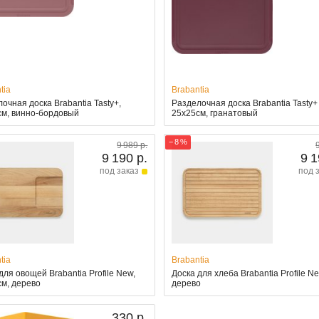
tia
Brabantia
очная доска Brabantia Tasty+,
Разделочная доска Brabantia Tasty+
см, винно-бордовый
25x25см, гранатовый
− 8 %
9 989 р.
9 190 р.
9 1
под заказ
под 
tia
Brabantia
для овощей Brabantia Profile New,
Доска для хлеба Brabantia Profile Ne
м, дерево
дерево
330 р.