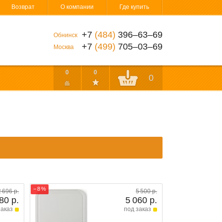
Возврат
О компании
Где купить
+7
(484)
396‒63‒69
Обнинск
+7
(499)
705‒03‒69
Москва
0
0
0
− 8 %
2 696 р.
5 500 р.
80 р.
5 060 р.
заказ
под заказ