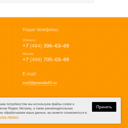
Наши телефоны:
Обнинск:
+7
(484)
396‒63‒69
Москва:
+7
(499)
705‒03‒69
E-mail:
mail@posuda40.ru
ашим потребностям мы используем файлы cookie и
Принять
лючая Яндекс Метрику, а также рекомендательные
 мы обрабатываем ваши данные, вы можете ознакомиться в
Разработка сайта:
льных данных
.
компания Media
K