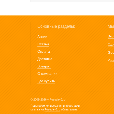
Основные разделы:
Мы 
Вко
Акции
Статьи
Одн
Оплата
Goo
Доставка
You
Возврат
О компании
Где купить
© 2009-2026 – Posuda40.ru.
При любом копировании информации
ссылка на
Posuda40.ru
обязательна.