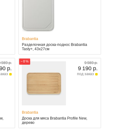
Brabantia
Разделочная доска-поднос Brabantia
Tasty+, 43x27см
− 8 %
9 989 р.
9 989 р.
90 р.
9 190 р.
заказ
под заказ
Brabantia
w,
Доска для мяса Brabantia Profile New,
дерево