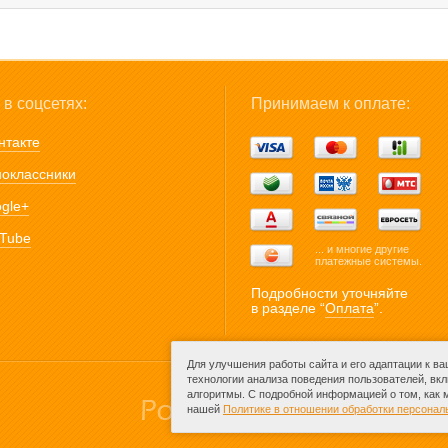
в соцсетях:
Принимаем к оплате:
нтакте
оклассники
gle+
Tube
... и многие другие
платежные системы.
Подробности уточняйте
в разделе “
Оплата
”.
Для улучшения работы сайта и его адаптации к в
технологии анализа поведения пользователей, вк
алгоритмы. С подробной информацией о том, как
нашей
Политике в отношении обработки персона