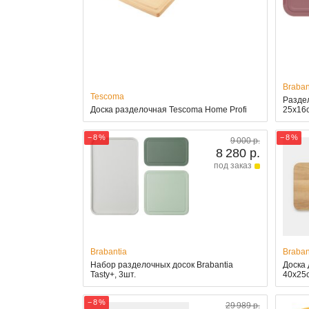
Braban
Tescoma
Раздел
Доска разделочная Tescoma Home Profi
25x16
− 8 %
− 8 %
9 000 р.
8 280 р.
под заказ
Brabantia
Braban
Набор разделочных досок Brabantia
Доска 
Tasty+, 3шт.
40x25с
− 8 %
29 989 р.