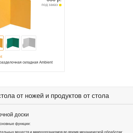
под заказ
nt
разделочная складная Ambient
тола от ножей и продуктов от стола
очной доски
основные функции:
ательных веществ и микроорганизмов во время механической обработки;