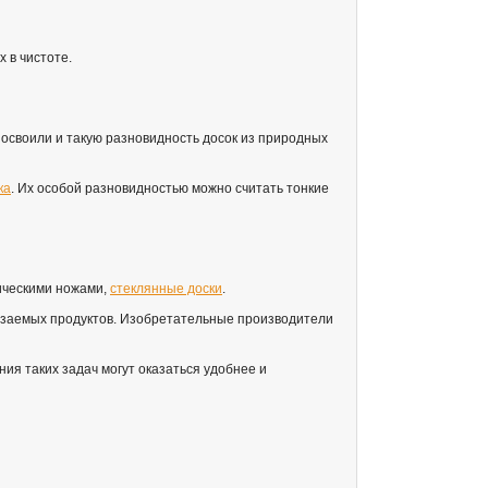
 в чистоте.
и освоили и такую разновидность досок из природных
ка
. Их особой разновидностью можно считать тонкие
мическими ножами,
стеклянные доски
.
езаемых продуктов. Изобретательные производители
ия таких задач могут оказаться удобнее и