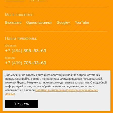
Мы в соцсетях:
Вконтакте
Одноклассники
Google+
YouTube
Наши телефоны:
Обнинск:
+7
(484)
396‒63‒69
Москва:
+7
(499)
705‒03‒69
E-mail:
Для улучшения работы сайта и его адаптации к вашим потребностям мы
используем файлы cookie и технологии анализа поведения пользователей,
mail@posuda40.ru
включая Яндекс Метрику, а также рекомендательные алгоритмы. С подробной
информацией о том, как мы обрабатываем ваши данные, вы можете
ознакомиться в нашей
Политике в отношении обработки персональных
данных
.
© 2009-2026 – Posuda40.ru.
При любом копировании информации
Принять
ссылка на
Posuda40.ru
обязательна.