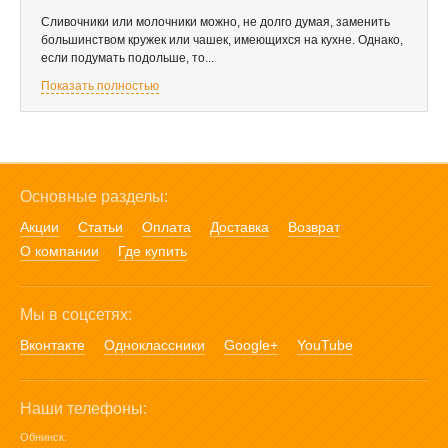
Сливочники или молочники можно, не долго думая, заменить
большинством кружек или чашек, имеющихся на кухне. Однако,
если подумать подольше, то...
Показать полностью
Основные разделы:
Акции
Статьи
Оплата
Доставка
Возврат
О компании
Где купить
Мы в соцсетях:
Вконтакте
Одноклассники
Google+
YouTube
Наши телефоны:
Обнинск: