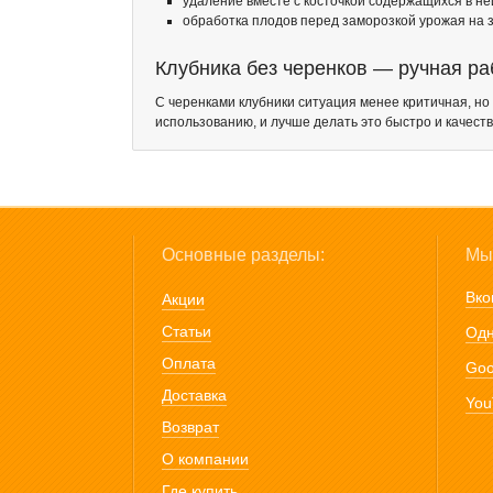
удаление вместе с косточкой содержащихся в не
обработка плодов перед заморозкой урожая на з
Клубника без черенков — ручная ра
С черенками клубники ситуация менее критичная, но 
использованию, и лучше делать это быстро и качес
Основные разделы:
Мы 
Вко
Акции
Статьи
Одн
Оплата
Goo
Доставка
You
Возврат
О компании
Где купить