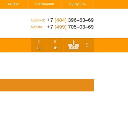
Возврат
О компании
Где купить
+7
(484)
396‒63‒69
Обнинск
+7
(499)
705‒03‒69
Москва
0
0
0