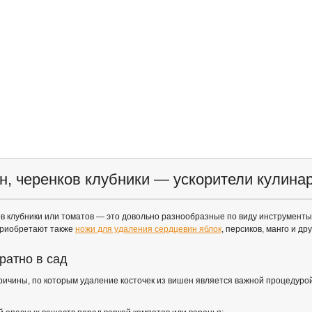
н, черенков клубники — ускорители кулина
ов клубники или томатов — это довольно разнообразные по виду инструмент
приобретают также
ножи для удаления сердцевин яблок
, персиков, манго и др
ратно в сад
ричины, по которым удаление косточек из вишен является важной процедурой