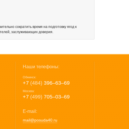
ительно сократить время на подготовку ягод к
ителей, заслуживающих доверия.
Наши телефоны:
Обнинск:
+7
(484)
396‒63‒69
Москва:
+7
(499)
705‒03‒69
E-mail:
mail@posuda40.ru