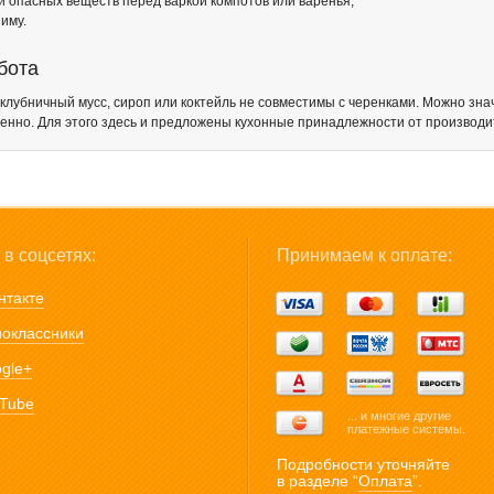
й опасных веществ перед варкой компотов или варенья;
иму.
бота
клубничный мусс, сироп или коктейль не совместимы с черенками. Можно знач
твенно. Для этого здесь и предложены кухонные принадлежности от производ
в соцсетях:
Принимаем к оплате:
нтакте
оклассники
gle+
Tube
... и многие другие
платежные системы.
Подробности уточняйте
в разделе “
Оплата
”.