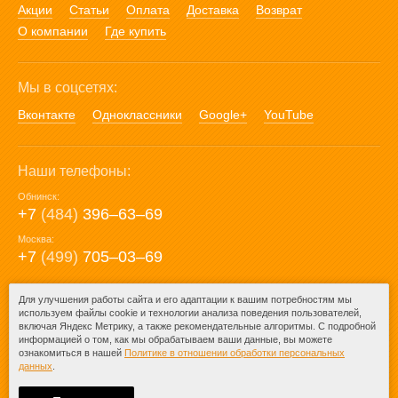
Акции
Статьи
Оплата
Доставка
Возврат
О компании
Где купить
Мы в соцсетях:
Вконтакте
Одноклассники
Google+
YouTube
Наши телефоны:
Обнинск:
+7
(484)
396‒63‒69
Москва:
+7
(499)
705‒03‒69
E-mail:
Для улучшения работы сайта и его адаптации к вашим потребностям мы
используем файлы cookie и технологии анализа поведения пользователей,
mail@posuda40.ru
включая Яндекс Метрику, а также рекомендательные алгоритмы. С подробной
информацией о том, как мы обрабатываем ваши данные, вы можете
ознакомиться в нашей
Политике в отношении обработки персональных
данных
.
© 2009-2026 – Posuda40.ru.
При любом копировании информации