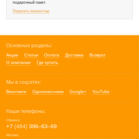
подарочный пакет.
Показать полностью
Основные разделы:
Акции
Статьи
Оплата
Доставка
Возврат
О компании
Где купить
Мы в соцсетях:
Вконтакте
Одноклассники
Google+
YouTube
Наши телефоны:
Обнинск:
+7
(484)
396‒63‒69
Москва: