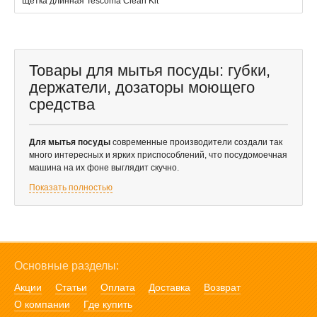
Щётка длинная Tescoma Clean Kit
Товары для мытья посуды: губки,
держатели, дозаторы моющего
средства
Для мытья посуды
современные производители создали так
много интересных и ярких приспособлений, что посудомоечная
машина на их фоне выглядит скучно.
Показать полностью
Основные разделы:
Акции
Статьи
Оплата
Доставка
Возврат
О компании
Где купить