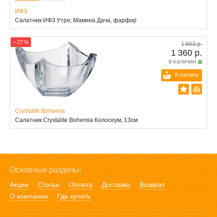
ИФЗ
Салатник ИФЗ Утро, Мамина Дача, фарфор
− 27 %
1 863 р.
1 360 р.
в наличии
В корзину
Crystalite Bohemia
Салатник Crystalite Bohemia Колосеум, 13см
Основные разделы:
Акции
Статьи
Оплата
Доставка
Возврат
О компании
Где купить