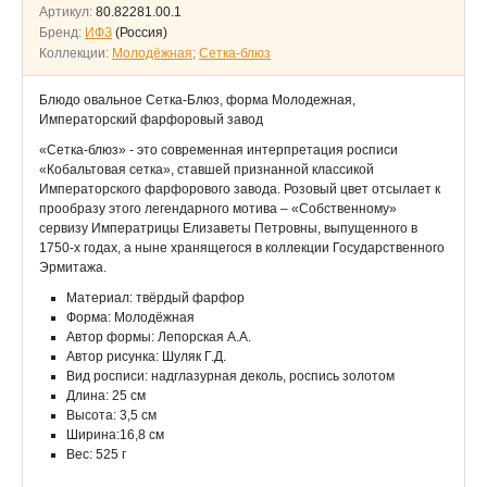
Артикул:
80.82281.00.1
Бренд:
ИФЗ
(Россия)
Коллекции:
Молодёжная
;
Сетка-блюз
Блюдо овальное Сетка-Блюз, форма Молодежная,
Императорский фарфоровый завод
«Сетка-блюз» - это современная интерпретация росписи
«Кобальтовая сетка», ставшей признанной классикой
Императорского фарфорового завода. Розовый цвет отсылает к
прообразу этого легендарного мотива – «Собственному»
сервизу Императрицы Елизаветы Петровны, выпущенного в
1750-х годах, а ныне хранящегося в коллекции Государственного
Эрмитажа.
Материал: твёрдый фарфор
Форма: Молодёжная
Автор формы: Лепорская А.А.
Автор рисунка: Шуляк Г.Д.
Вид росписи: надглазурная деколь, роспись золотом
Длина: 25 см
Высота: 3,5 см
Ширина:16,8 см
Вес: 525 г