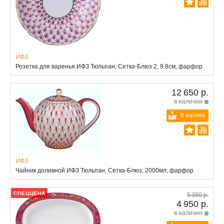
ИФЗ
Розетка для варенья ИФЗ Тюльпан, Сетка-Блюз 2, 9.8см, фарфор
12 650 р.
в наличии
В корзину
ИФЗ
Чайник доливной ИФЗ Тюльпан, Сетка-Блюз, 2000мл, фарфор
СПЕЦЦЕНА
5 350 р.
4 950 р.
в наличии