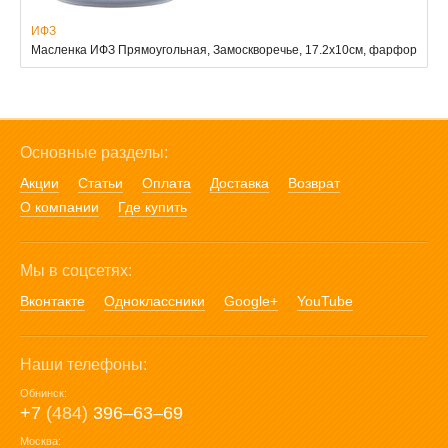
ИФЗ
Масленка ИФЗ Прямоугольная, Замоскворечье, 17.2х10см, фарфор
Основные разделы:
Акции
Статьи
Оплата
Доставка
Возврат
О компании
Где купить
Мы в соцсетях:
Вконтакте
Одноклассники
Google+
YouTube
Наши телефоны:
Обнинск:
+7
(484)
396‒63‒69
Москва: