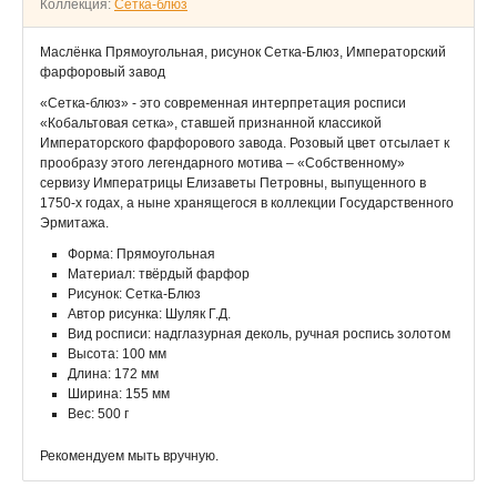
Коллекция:
Сетка-блюз
Маслёнка Прямоугольная, рисунок Сетка-Блюз, Императорский
фарфоровый завод
«Сетка-блюз» - это современная интерпретация росписи
«Кобальтовая сетка», ставшей признанной классикой
Императорского фарфорового завода. Розовый цвет отсылает к
прообразу этого легендарного мотива – «Собственному»
сервизу Императрицы Елизаветы Петровны, выпущенного в
1750-х годах, а ныне хранящегося в коллекции Государственного
Эрмитажа.
Форма: Прямоугольная
Материал: твёрдый фарфор
Рисунок: Сетка-Блюз
Автор рисунка: Шуляк Г.Д.
Вид росписи: надглазурная деколь, ручная роспись золотом
Высота: 100 мм
Длина: 172 мм
Ширина: 155 мм
Вес: 500 г
Рекомендуем мыть вручную.