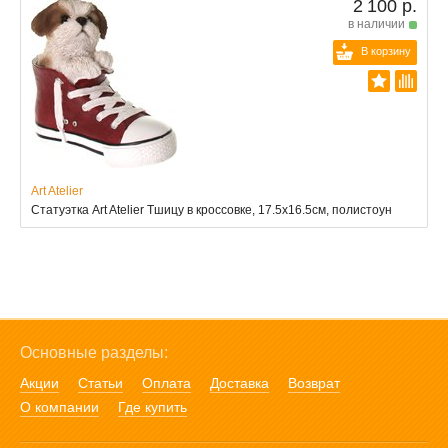
2 100 р.
в наличии
В корзину
Art Atelier
Статуэтка Art Atelier Тшицу в кроссовке, 17.5x16.5см, полистоун
Основные разделы:
Акции
Статьи
Оплата
Доставка
Возврат
О компании
Где купить