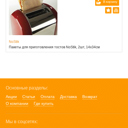
В корзину
NoStik
Пакеты для приготовления тостов NoStik, 2шт, 14x34см
Основные разделы:
Акции
Статьи
Оплата
Доставка
Возврат
О компании
Где купить
Мы в соцсетях: