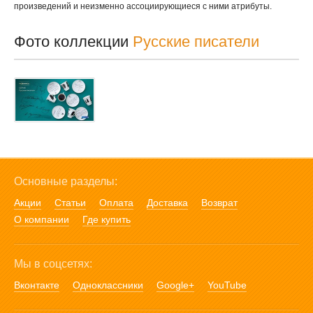
произведений и неизменно ассоциирующиеся с ними атрибуты.
Фото коллекции
Русские писатели
Основные разделы:
Акции
Статьи
Оплата
Доставка
Возврат
О компании
Где купить
Мы в соцсетях:
Вконтакте
Одноклассники
Google+
YouTube