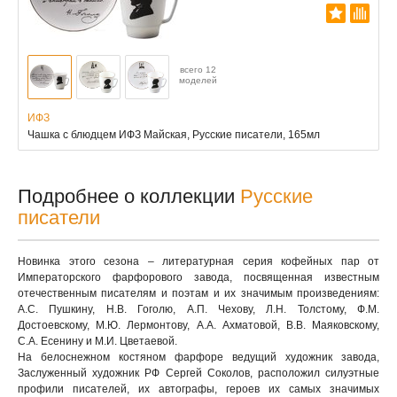
всего 12
моделей
ИФЗ
Чашка с блюдцем ИФЗ Майская, Русские писатели, 165мл
Подробнее о коллекции
Русские
писатели
Новинка этого сезона – литературная серия кофейных пар от
Императорского фарфорового завода, посвященная известным
отечественным писателям и поэтам и их значимым произведениям:
А.С. Пушкину, Н.В. Гоголю, А.П. Чехову, Л.Н. Толстому, Ф.М.
Достоевскому, М.Ю. Лермонтову, А.А. Ахматовой, В.В. Маяковскому,
С.А. Есенину и М.И. Цветаевой.
На белоснежном костяном фарфоре ведущий художник завода,
Заслуженный художник РФ Сергей Соколов, расположил силуэтные
профили писателей, их автографы, героев их самых значимых