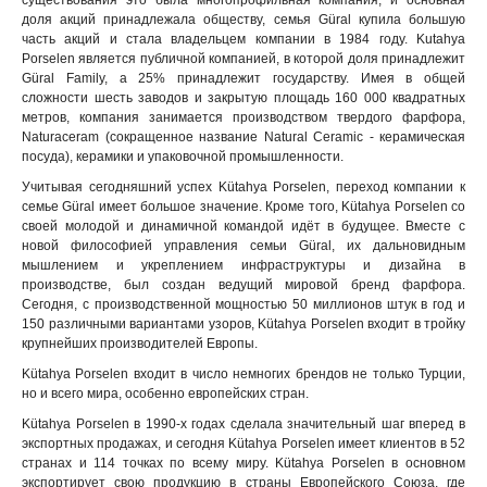
существования это была многопрофильная компания, и основная
доля акций принадлежала обществу, семья Güral купила большую
часть акций и стала владельцем компании в 1984 году. Kutahya
Porselen является публичной компанией, в которой доля принадлежит
Güral Family, а 25% принадлежит государству. Имея в общей
сложности шесть заводов и закрытую площадь 160 000 квадратных
метров, компания занимается производством твердого фарфора,
Naturaceram (сокращенное название Natural Ceramic - керамическая
посуда), керамики и упаковочной промышленности.
Учитывая сегодняшний успех Kütahya Porselen, переход компании к
семье Güral имеет большое значение. Кроме того, Kütahya Porselen со
своей молодой и динамичной командой идёт в будущее. Вместе с
новой философией управления семьи Güral, их дальновидным
мышлением и укреплением инфраструктуры и дизайна в
производстве, был создан ведущий мировой бренд фарфора.
Сегодня, с производственной мощностью 50 миллионов штук в год и
150 различными вариантами узоров, Kütahya Porselen входит в тройку
крупнейших производителей Европы.
Kütahya Porselen входит в число немногих брендов не только Турции,
но и всего мира, особенно европейских стран.
Kütahya Porselen в 1990-х годах сделала значительный шаг вперед в
экспортных продажах, и сегодня Kütahya Porselen имеет клиентов в 52
странах и 114 точках по всему миру. Kütahya Porselen в основном
экспортирует свою продукцию в страны Европейского Союза, где