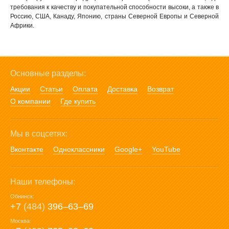
требования к качеству и покупательной способности высоки, а также в
Россию, США, Канаду, Японию, страны Северной Европы и Северной
Африки.
Основные разделы:
Акции
Статьи
Оплата
Доставка
Возврат
О компании
Где купить
Мы в соцсетях:
Вконтакте
Одноклассники
Google+
YouTube
Наши телефоны:
Обнинск:
+7
(484)
396‒63‒69
Москва: