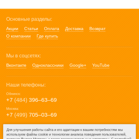
Основные разделы:
Акции
Статьи
Оплата
Доставка
Возврат
О компании
Где купить
Мы в соцсетях:
Вконтакте
Одноклассники
Google+
YouTube
Наши телефоны:
Обнинск:
+7
(484)
396‒63‒69
Москва:
+7
(499)
705‒03‒69
E-mail:
Для улучшения работы сайта и его адаптации к вашим потребностям мы
используем файлы cookie и технологии анализа поведения пользователей,
mail@posuda40.ru