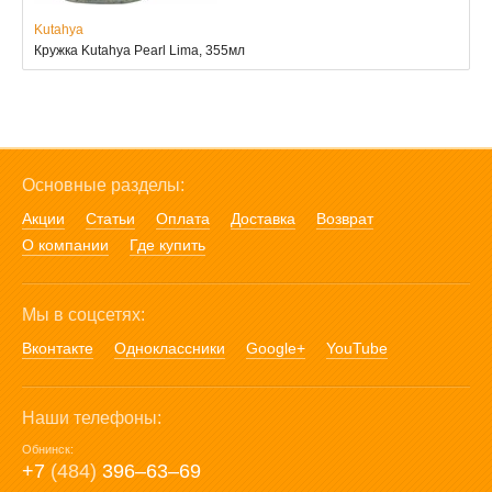
Kutahya
Кружка Kutahya Pearl Lima, 355мл
Основные разделы:
Акции
Статьи
Оплата
Доставка
Возврат
О компании
Где купить
Мы в соцсетях:
Вконтакте
Одноклассники
Google+
YouTube
Наши телефоны:
Обнинск:
+7
(484)
396‒63‒69