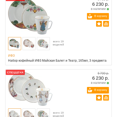
6 230 р.
в наличии
В корзину
всего 19
моделей
ИФЗ
Набор кофейный ИФЗ Майская Балет и Театр, 165мл, 3 предмета
СПЕЦЦЕНА
6 700 р.
6 230 р.
в наличии
В корзину
всего 19
моделей