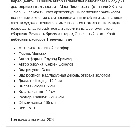
переоценить. На чашке автор запечатлел силуэт поэта и одну из
достопримечательностей – Мост Ломоносова (в начале XX века
– Чернышев мост). Этот архитектурный памятник практически
полностью сохранил свой первоначальный облик и стал важной
частью художественного замысла Сергея Соколова. На блюдце
размещены автограф поэта и строки из вышеупомянутого
сборника: Вечность бросила в город Оловянный закат. Край
небесный распорот, Переулки гудят.
Материал: костяной фарфор
Форма: Майская
Автор формы: Эдуард Криммер
Автор рисунка: Сергей Соколов
Вид рисунка: Блок
Вид росписи: надглазурная деколь, отводка золотом
Диаметр блюдца: 12.1 см
Высота блюдца: 2 см
Высота чашки: 7.7 см
Размеры чашки: 8 x 6.8 см
Объем чашки: 165 мл
Вес: 157 г
Год начала выпуска: 2025