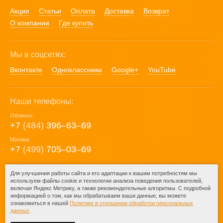
Акции
Статьи
Оплата
Доставка
Возврат
О компании
Где купить
Мы в соцсетях:
Вконтакте
Одноклассники
Google+
YouTube
Наши телефоны:
Обнинск:
+7
(484)
396‒63‒69
Москва:
+7
(499)
705‒03‒69
E-mail:
Для улучшения работы сайта и его адаптации к вашим потребностям мы
используем файлы cookie и технологии анализа поведения пользователей,
mail@posuda40.ru
включая Яндекс Метрику, а также рекомендательные алгоритмы. С подробной
информацией о том, как мы обрабатываем ваши данные, вы можете
ознакомиться в нашей
Политике в отношении обработки персональных
данных
.
© 2009-2026 – Posuda40.ru.