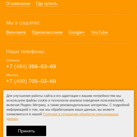
О компании
Где купить
Мы в соцсетях:
Вконтакте
Одноклассники
Google+
YouTube
Наши телефоны:
Обнинск:
+7
(484)
396‒63‒69
Москва:
+7
(499)
705‒03‒69
E-mail:
Для улучшения работы сайта и его адаптации к вашим потребностям мы
используем файлы cookie и технологии анализа поведения пользователей,
mail@posuda40.ru
включая Яндекс Метрику, а также рекомендательные алгоритмы. С подробной
информацией о том, как мы обрабатываем ваши данные, вы можете
ознакомиться в нашей
Политике в отношении обработки персональных
данных
.
© 2009-2026 – Posuda40.ru.
При любом копировании информации
Принять
ссылка на
Posuda40.ru
обязательна.