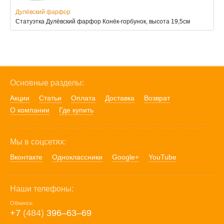
Дулёвский фарфор
Статуэтка Дулёвский фарфор Конёк-горбунок, высота 19,5см
Основные разделы:
Акции
Статьи
Оплата
Доставка
Возврат
О компании
Где купить
Мы в соцсетях:
Вконтакте
Одноклассники
Google+
YouTube
Наши телефоны:
Обнинск:
+7
(484)
396‒63‒69