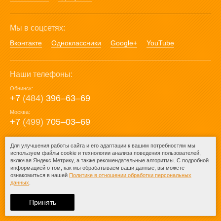
Мы в соцсетях:
Вконтакте
Одноклассники
Google+
YouTube
Наши телефоны:
Обнинск:
+7
(484)
396‒63‒69
Москва:
+7
(499)
705‒03‒69
E-mail:
Для улучшения работы сайта и его адаптации к вашим потребностям мы
используем файлы cookie и технологии анализа поведения пользователей,
mail@posuda40.ru
включая Яндекс Метрику, а также рекомендательные алгоритмы. С подробной
информацией о том, как мы обрабатываем ваши данные, вы можете
ознакомиться в нашей
Политике в отношении обработки персональных
данных
.
© 2009-2026 – Posuda40.ru.
При любом копировании информации
Принять
ссылка на
Posuda40.ru
обязательна.