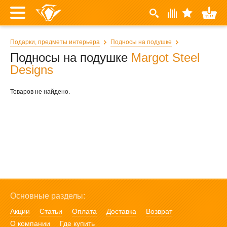
Подарки, предметы интерьера
Подносы на подушке
Подносы на подушке
Margot Steel
Designs
Товаров не найдено.
Основные разделы:
Акции
Статьи
Оплата
Доставка
Возврат
О компании
Где купить